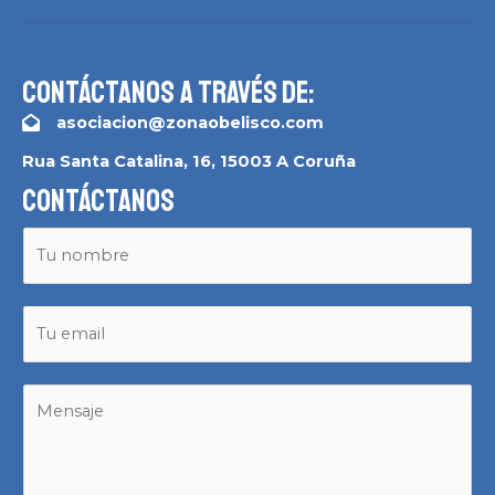
Contáctanos a través de:
asociacion@zonaobelisco.com
Rua Santa Catalina, 16, 15003 A Coruña
Contáctanos
N
o
m
E
b
m
r
a
e
M
i
e
l
n
*
s