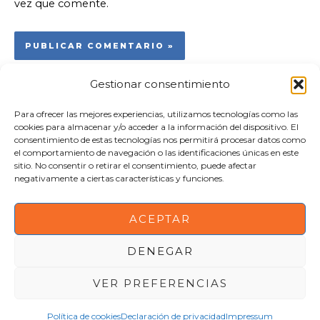
vez que comente.
Gestionar consentimiento
Para ofrecer las mejores experiencias, utilizamos tecnologías como las
Asociación Zona Comercial Obelisco
cookies para almacenar y/o acceder a la información del dispositivo. El
981 225 572 | asociacion@zonaobelisco.com
consentimiento de estas tecnologías nos permitirá procesar datos como
el comportamiento de navegación o las identificaciones únicas en este
Aviso Legal
sitio. No consentir o retirar el consentimiento, puede afectar
negativamente a ciertas características y funciones.
Política de Cookies
Política de Privacidad
ACEPTAR
DENEGAR
Copyright © 2026 Powered by
Dreamarkt
VER PREFERENCIAS
Política de cookies
Declaración de privacidad
Impressum